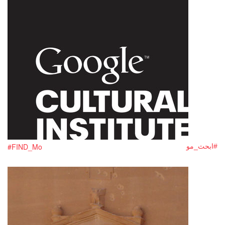
#FIND_Mo
#ابحث_مو