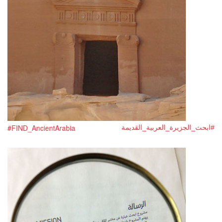
#FIND_AncientArabia
#ابحث_الجزيرة_العربية_القديمة