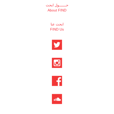
حـــــــول ابحث
About FIND
ابحث عنا
FIND Us