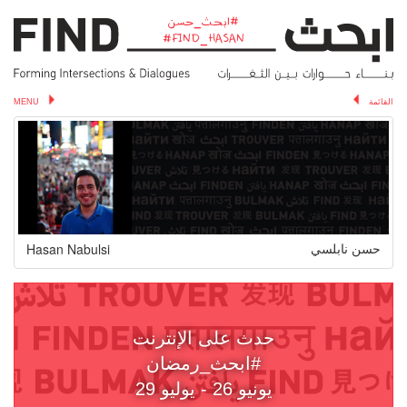
ابحث_حسن#
القائمة
MENU
Hasan Nabulsi
حسن نابلسي
حدث على الإنترنت
#ابحث_رمضان
يونيو 26 - يوليو 29