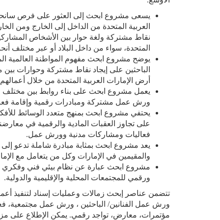
يسعى مشروع ابحث إلى العثور على فرص سانحة 
العربية المتحدة من الداخل إلى الخارج ومن الخا
نقاط مشتركة ولغة حوار بين الأشخاص المشاركين 
المتحدة، سواء من داخل البلاد أو عبر مختلف أنحا.
يوضح مشروع ابحث مفهوم المواطنة العالمية ا/
الباحثين على إيجاد نقاط مشتركة وحوارات بين م
أرض الإمارات العربية المتحدة من خلال أعمالهم ا.
يعمل مشروع ابحث على بناء روابط بين مختلف ا
ورش عمل مشتركة ومبادرات رقمية وإقامة فعا.
يحتفي مشروع ابحث بمنهج متعدد الوسائط للأفكار
على تجاوز العقبات المادية والرقمية في معارضنا
فعاليات ومشاركات مدنية وورش عمل.
يعد مشروع ابحث بمثابة مبادرة شاملة تدعو إلى 
والمقيمين في الإمارات وكل من يتعامل مع الإما.
مشروع ابحث عبارة عن نظام بيئي فني وفكري ي
ورقمي للمجتمعات المحلية والإقليمية والدولية.
تتضمن عناصر إبحث زمالات وعمليات إسناد لتنفيذ أعما،
ورش عمل الفنانين/ الباحثين ، ورش عمل مجتمعية، ف،
مؤتمرات، معارض، تواجد رقمي. يمكن الإطلاع على مز