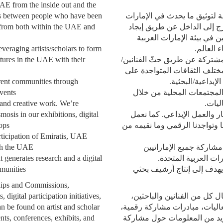
AE from the inside out and the
ues between people who have been
لتوثيق ما يحدث في الإمارات
from both within the UAE and
رج إلى الداخل عن طريق إيجاد
في بيئة الإمارات العربية
veraging artists/scholars to form
ء العالم
ltures in the UAE with their
لمشتركة عن طريق حثّ الفنانين
ختلف الثقافات المتواجدة على
rent communities through
لإبداعية/البحثية
events
لمجتمعات المحلية من خلال
 and creative work. We’re
ليات
mosis in our exhibitions, digital
 والعمل الإبداعي. كما نعمل
ops
 وتواجدنا الرقمي وما نقيمه من
articipation of Emiratis, UAE
th the UAE
مشاركة جميع الإماراتيين
t generates research and a digital
رات العربية المتحدة
mmunities
هدف إلى إنتاج أرشيف بحثي
hips and Commissions,
igital participation initiatives,
ل كل من الفنانين والباحثين
an be found on artist and scholar
عاليات، مبادرات مشاركة رقمية
nts, conferences, exhibits, and
يد من المعلومات حول مشاركة