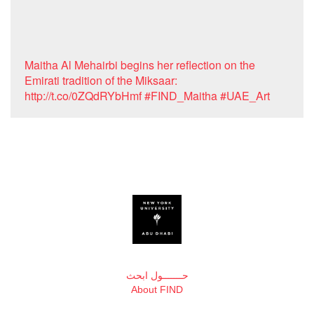
Maitha Al Mehairbi begins her reflection on the
Emirati tradition of the Miksaar:
http://t.co/0ZQdRYbHmf #FIND_Maitha #UAE_Art
حـــــــول ابحث
About FIND