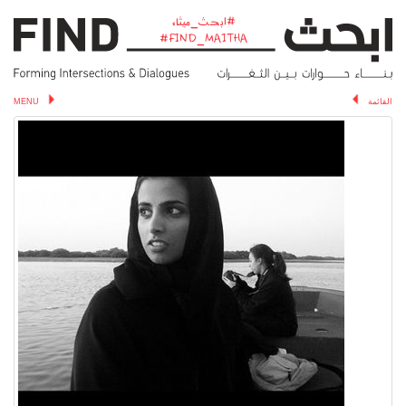
ابحث_ميثاء#
MENU
القائمة