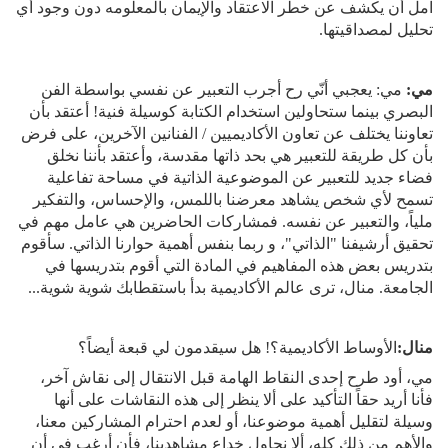
آمل أن يكشف عن خطر الاعتقاد والإيمان بالمعلومه دون وجود أي
تحليل لمصداقيتها.
مي:
مي: يعجبي أنّي رح أجرب التعبير عن نفسي بواسطة الفن
البصري بينما ستحاولين استخدام الكتابة كوسيلة فنية! أعتقد بأن
تعاوننا يختلف عن تعاون الأكاديميين / الفنانين الآخرين، على فرض
بأن كل طريقة للتعبير هي بحد ذاتها مقدسة، وأعتقد بأننا نخلق
فضاء جديد للتعبير عن الموضوعية الذاتية في مساحة تفاعلية
تسمح لأي شخص يشاهد معرضنا باللمس، والإحساس، والتفكير
ملياً، والتعبير عن نفسه. فمشاركات الحاضرين هي عامل مهم في
تحقيق أرشيفنا "الذاتي"، و ربما بنفس أهمية حوارنا الذاتي. سأقوم
بتدريس بعض هذه المفاهيم في المادة التي أقوم بتدريسها في
الجامعة. منال، ترى عالم الأكاديمية بدأ باستقطابك شوية شوية...
منال:
الأوساط الأكاديمية؟! هل سيقدمون لي قبعة أيضاً؟
مي، أود طرح إحدى النقاط الهامة قبل الانتقال إلى نقاش آخر،
فأنا أريد حقاً التأكيد على ألا ينظر إلى هذه النقاشات على أنها
وسيلة لتقليل أهمية موضوعنا، أو لعدم احترام المشاركين معنا،
والأهم من ذلك كله، ألا نحاول خداع مشاهدينا، فأن أرغب في أن