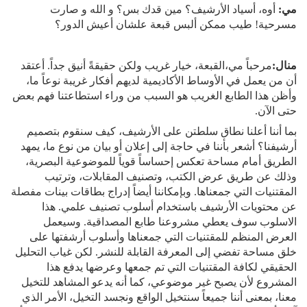
مي:
أوه، أسياد الأرشيف؟ مين قدك بس؟ و الله و صارت
مسرحية! طيب ممكن ألبس قبعة علشان أعيش الدور؟
منال:
مرحباً مي،القبعة، خيار غريب ولكن حقيقةً أنيق جداً. أعتقد
أن من يعمل في الأوساط الأكاديمية لديهم أفكار غريبة نوعاً ما،
وأظن هذا الطابع الغريب هو السبب من وراء استطاعتنا فهم بعض
حتى الآن.
بما أننا أعلنا نطاق سلطتن على الأرشيف، كيف سنقوم بتصميم
أرشيفنا؟ أشعر بأننا في حاجة إلى إعلان أو بيان من نوع ما، يمهد
الطريق أمام مساحة تعكس إحساساً قوياً للموضوعية البصرية،
وذلك عن طريق عرض الكتب، وتصنيف المقابلات، وترتيب
المقتنيات التي جمعناها. وبإمكاننا أيضاً إدراج بطاقات بينات مفصلة
عن محتويات الأرشيف باستخدام أسلوب تصنيف علمي. هذا
الاسلوب سوف يعطي مشروعنا طابع المصداقية. وسيعمل
العرض المنظم للمقتنيات التي جمعناها وأسلوب أرشفتها على
خلق مساحة تفضي إلى المعرفة القابلة للنشر. لكن غياب التحليل
الحقيقي لكافة المقتنيات التي تم جمعها وعرضها يدفع هذا
المشروع لأن يصبح غير موضوعي، كما أنه يدعو المشاهد للتخيل
معنا، بمعنى أننا جميعاً سنتخيل الواقع ونجسد التخيل، الأمر الذي