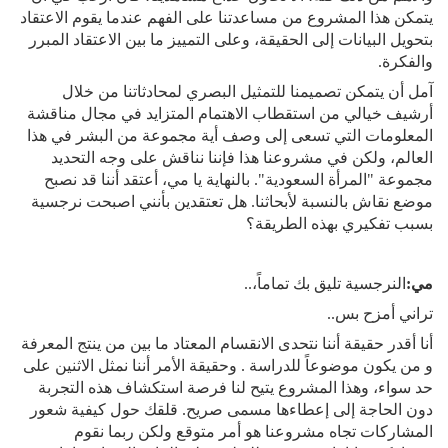
يتمكن هذا المشروع من مساعدتنا على الفهم عندما يقوم الاعتقاد
بتحويل البيانات إلى الحقيقة، وعلى التمييز ما بين الاعتقاد المبرر
والفكرة.
آمل أن يتمكن تصميمنا للتمثيل البصري لمحادثاتنا من خلال
أرشيف خيالي من استقطاب الاهتمام المتزايد في مجال مناقشة
المعلومات التي تسعى إلى وصف أية مجموعة من البشر في هذا
العالم، ولكن في مشروعنا هذا فإننا نناقش على وجه التحديد
مجموعة "المرأة السعودية". بالنهاية يا مي، أعتقد أننا قد نصبح
موضع نقاش بالنسبة لأبحاثنا. هل تعتقدين بأنني اصبحت نرجسية
بسبب تفكيري بهذه الطريقة؟
مي:
النرجسية تليق بك تماماً،..
تراني أمزح بس..
أنا أقدر حقيقة أننا نتحدى الانقسام المعتاد ما بين من ينتج المعرفة
و من يكون موضوعاً للدراسة . وحقيقة الأمر أننا نمثل الاثنين على
حد سواء، وهذا المشروع يتيح لنا فرصة استكشاف هذه التجربة
دون الحاجة إلى إعطاءها مسمى صريح. قلقك حول كيفية شعور
المشاركات تجاه مشروعنا هو أمر متوقع ولكن ربما نقوم