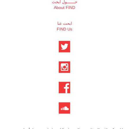
حـــــــول ابحث
About FIND
ابحث عنا
FIND Us