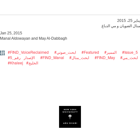
يناير 25، 2015
منال الضويان و مي الدباغ
Jan 25, 2015
Manal Aldowayan and May Al-Dabbagh
#FIND_VoiceReclaimed
#ابحث_صوتي
#Featured
#المميز
#Issue_5
#5_الإصدار رقم
#FIND_Manal
#ابحث_منال
#FIND_May
#ابحث_مي
#Khaleej
#الخليج