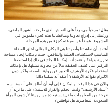
منال:
مرحباً مي، رداً على النقاش الذي طرحته الشهر الماضي،
ورغبتك إلى إدراج تعاوننا ومناقشاتنا هذه كجزء ملموس في
المشروع، عوضاً عن صياغته كجزء من هذه المرحلة.
أعتقد بأن نقاشاتنا وأصواتنا هي المكان المثالي لخلق الفضاء
المناسب لاستكشاف العبثية والتناقض، حيث بإمكاننا إيجاد مساحة
تحررية بديلة؟ وأعتقد أنه بإمكاننا النجاح في ذلك إذا استطعنا
التركيز على كشف الحقيقة بدلاً من محاولة تمثيلها. هل بإمكاننا
استخدام فكرة الأرشيف للتعبير عن روايتنا للقصة، ولكن دون
الالتزام بقواعد الأرشفة؟ أعتقد أنه يمكننا ذلك!
والآن في هذا الوقت والمكان فإني أود أن أطلق على أنفسنا اسم
"أسياد الأرشيف" ولدينا الحكم والقرار للاستيلاء على ما نريد أن
ندرجة من المعلومات ما نريد إستبعادة من روايتنا لأرشيف المرأة
السعودية المعاصرة. هل توافقين؟