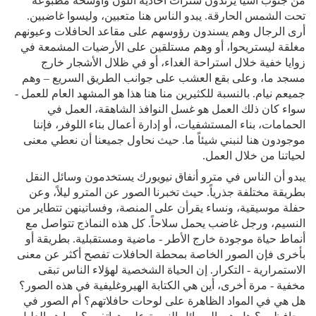
من جنوب آسيا يرتدون سترات أحادية اللون وأوشحة مطبوعة
تحت الشمس الحارقة. يبدو الناس هنا متعبين، وليسوا غاضبين.
أرى الرجال وهم يسندون رؤوسهم على مقاعد الحافلات وعيونهم
مغلقة ليستريحوا، أو وهم مستلقين على الأرضيات المشمعة في
زوايا خفية خلال استراحة الغداء، أو في ظلال الأشجار خارج
مسجد ما، وعلى بقع العشب على جوانب الطريق السريع – وهم
جميعم نيام. بالنسبة للكثيرين منا هنا هذا هو المشهد العام للعمل -
سواء كان ذلك العمل هو غسل النوافذ الشاهقة، العمل في
الحمامات، بناء المستشفيات، أو إدارة أعمال بناء اللوفر، فإننا
موجودون هنا لنبني شيئاً ما. حيث نحاول جميعنا أن نعطي معنى
لحياتنا من خلال العمل.
يبدو أن الناس في مترو أنفاق نيويورك يستخدمون وسائل النقل
بطريقة مختلفة جذرياً. حيث تخبرنا الصور عن المترو ليلاً، وعن
حفلة موسيقية، ونساء يقرأن على المنصة، وفساتينهن تتطاير من
النسيم، ورجل غاضب يحمل سلاحاً. كل هذه النماذج تتواصل مع
أنماط حياة موجودة خارج الأطر - ماضية ومستقبلية. بطريقة أو
بأخرى فإن الصور الخاصة بمحطة الحافلات تفصح أكثر عن معنى
الاستمرارية - التكرار. إن الحياة الشخصية لهؤلاء الناس تبقى
مخفية - مرة أخرى، أين هي الكتابة الهيروغليفية في هذه الصور؟
هل هي في المواد الظاهرة على لوحات حافلاتهم؟ أم الصور في