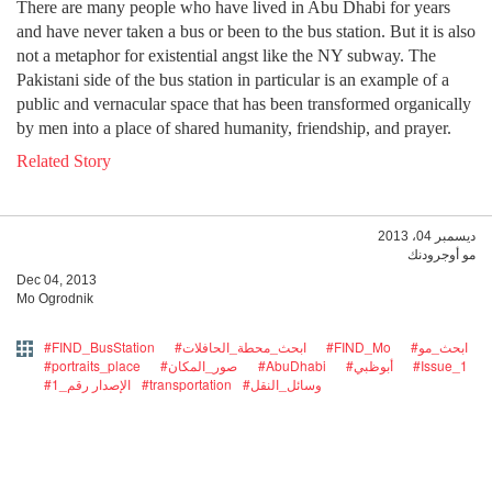
There are many people who have lived in Abu Dhabi for years
and have never taken a bus or been to the bus station. But it is also
not a metaphor for existential angst like the NY subway. The
Pakistani side of the bus station in particular is an example of a
public and vernacular space that has been transformed organically
by men into a place of shared humanity, friendship, and prayer.
Related Story
ديسمبر 04، 2013
مو أوجرودنك
Dec 04, 2013
Mo Ogrodnik
#FIND_BusStation
#ابحث_محطة_الحافلات
#FIND_Mo
#ابحث_مو
#portraits_place
#صور_المكان
#AbuDhabi
#أبوظبي
#Issue_1
#1_الإصدار رقم
#transportation
#وسائل_النقل