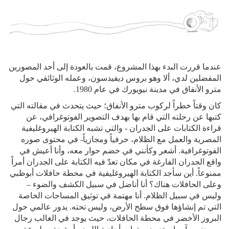
عندما قررت البدء بهذا المشروع، قمت بالعودة إلى أحد المصورين
المفضلين لدي، ألا وهو بروس ديفيدسون، وعمله الوثائقي حول
مترو الأنفاق في مدينة نيويورك في عام 1980.
كان وقتاً خطراً لركوب مترو الأنفاق؛ حيث يتحدث في مقالته التي
كتبها عن رحلته التي قام بها بهدف التصوير الفوتوغرافي، عن
قراءة الكتابات على الجدران - والتي تشبه الكتابة الهيروغليفية
المصرية والعمل مع الظلام، حرفياً ومجازياً- في محتوى صوره
الفوتوغرافية. أشعر وكأنني في خضم حوار معه، وأنا أعيش في
واقع الجدران الفارغة في مكان تعدّ فيه الكتابة على الجدران أمراً
ممنوعاً. أين سأجد الكتابة الهيروغليفية في محطة حافلات أبوظبي
وعلى الحافلات هناك؟ أنا أناضل في سبيل الكشف والضوء –
وليس في سبيل الظلام. أنا مهتمة في توثيق المساحات الخاصة
التي تم إنشاؤها فوق سطح الأرض، وليس تحته. يدور عالمي حول
البروز الأخضر في محطة الحافلات، حيث يوجد في الغالب رجال