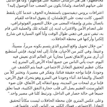
محافظهم؟ هل هي الرسائل النصية على هواتفهم؟ وما هو الدليل
على حياتهم الخاصة، ولماذا يكون من الصعب جداً الوصول إليه؟
اعترافات بروس ديفيدسون باستشعاره الخوف عندما كان يلتقط
الصور، كانت تبعث على الإطمئنان، إذ يتفوق اندفاعه للقيام
باتصال بشري وإضفاء المعنى من خلال التصوير الفوتوغرافي،
على انعدام الأمن والاغتراب لديه. إن كلماته تلك والعملية التي قام
به، تبقى تدور في ذهني طوال الوقت وأنا أقود السيارة في شارع
إلكترا وأركنها في محطة الحافلات.
"من خلال تحويل واقع المترو الذي يتسم بكونه مريراً، مسيئاً،
وعنيفاً، وفي كثير من الأحيان، هادئاً، إلى لغة لونية، فإنني أستطيع
أن أرى مترو الانفاق تعبيراً مجازياً عن العالم الذي نعيش فيه
اليوم. حيث يأتي الناس من جميع أنحاء الأرض إلى المترو. إنه
مكان عظيم لتحقيق التعادل الاجتماعي. فيما يتم الكشف عن
وجودنا، فإننا نواجه حقيقة فنائنا، ونفكر في مصيرنا، ونختبر كلاً من
الجمال والبشاعة. أثناء وجودنا في المترو وهو يتحرك فوق الأرض،
فإننا نرى لمحات من المدينة، ومع انتقاله إلى الأنفاق، فإن ضوء
الفلورسنت العقيم يصل الى قلب حجارة النفق الكئيبة، فيما نعلق
جميعاً في حالة حصار في الداخل، ونرتبط كلنا في مصير واحد."
وعلى عكس المترو، فإن محطة الحافلات ليست مكاناً لتحقيق
التعادل الاجتماعي. فهناك الكثير من الناس الذين عاشوا في