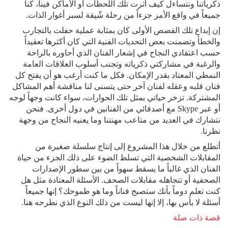
ذكرياتنا ونتساءل كيف أثرت تلك اللحظات أو الأماكن فينا، كنا
جميعاً في واقع الأمر جزءاً من رحلة شّيقة لسبر أغوار الذات.
إن إبداع تلك القصص الأولى كان بمثابة عملية حفلت بالتجارب
والخطأ وتضمنت بعض التحديات الفنية التي كان أكثرها تعقيداً
حسب اعتقادي النجاح في إشعار الفنان الذي أحاوره بالراحة
والرغبة في مشاركتي ذكرياته وتجنب أسلوب العلاقات العامة
النمطي المعتاد بقدر الإمكان. فكل ما كنت أرغب هو أن يفتح كل
فنان قلبه وعقله لفنان آخر حتى يتسنى لنا مناقشة أهم المشاكل
المشتركة. تزخر حياتي بمثل تلك الحوارات، سواء كانت وجهاً لوجه
أو عبر Skype مع أصدقائي من الفنانين في دول أخرى. فنحن
نتشارك في العديد من متاعب مهنتنا وما يعنيه النجاح من وجهة
نظرنا.
أتطلع من خلال هذا المشروع إلى إنتاج سلسلة صغيرة من
المقابلات الشخصية التي تسلط الضوء على ذلك الجزء من حياة
الفنان الذي غالباً ما يسقط سهواً من بين سطور الإصدارات
الصحفية أو تتجاهله مقابلات الصحف. الأسئلة المعتادة مثل هل
كنت تعلم دوماً بأنك ستصبح فناناً وما هو طموحك؟ إنها جميعاً
أسئلة لا بأس بها، إلا إنها ليست من ذلك النوع الذي نطرحه هنا.
قصة ذات صلة