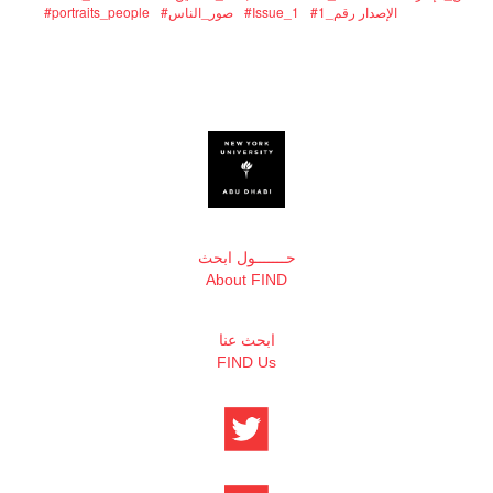
#portraits_people
#صور_الناس
#Issue_1
#1_الإصدار رقم
حـــــــول ابحث
About FIND
ابحث عنا
FIND Us