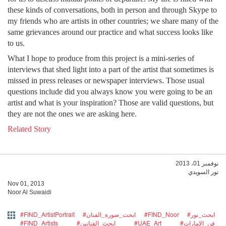
these kinds of conversations, both in person and through Skype to
my friends who are artists in other countries; we share many of the
same grievances around our practice and what success looks like
to us.
What I hope to produce from this project is a mini-series of
interviews that shed light into a part of the artist that sometimes is
missed in press releases or newspaper interviews. Those usual
questions include did you always know you were going to be an
artist and what is your inspiration? Those are valid questions, but
they are not the ones we are asking here.
Related Story
نوفمبر 01، 2013
نور السويدي
Nov 01, 2013
Noor Al Suwaidi
#FIND_ArtistPortrait
#ابحث_صورة_الفنان
#FIND_Noor
#ابحث_نور
#FIND_Artists
#ابحث_الفنانين
#UAE_Art
#فن_الإمارات