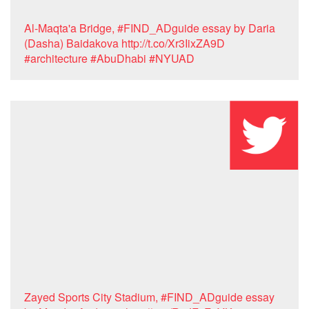
Al-Maqta'a Bridge, #FIND_ADguide essay by Daria
(Dasha) Baidakova http://t.co/Xr3IixZA9D
#architecture #AbuDhabi #NYUAD
Zayed Sports City Stadium, #FIND_ADguide essay