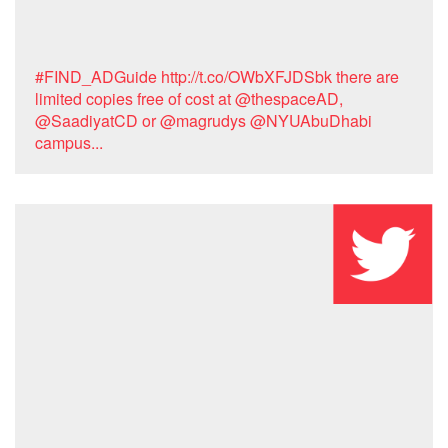
#FIND_ADGuide http://t.co/OWbXFJDSbk there are
limited copies free of cost at @thespaceAD,
@SaadiyatCD or @magrudys @NYUAbuDhabi
campus...