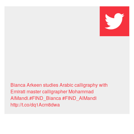
Bianca Arkeen studies Arabic calligraphy with
Emirati master calligrapher Mohammad
AlMandi.#FIND_Bianca #FIND_AlMandi
http://t.co/dq1Acm8dwa