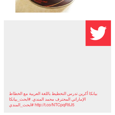
بيانكا أكرين تدرس التخطيط باللغة العربية مع الخطاط
الإماراتي المحترف محمد المندي. #ابحث_بيانكا
#ابحث_المندي http://t.co/NTCpqRtlJ5