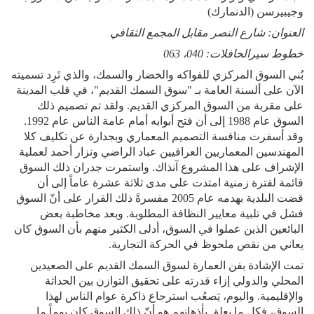
وجيبيرسن (الدنمارك)
العنوان: شارع النصر مقابل المجمع الثقافي
خطوط سيرالحافلات: 040، 063
بُني السوق المركزي للفواكه والخضار والسمك، والذي تَرِد تسميته
الآن على ألسنة العامة بـ "سوق السمك القديم"، في قلب المدينة
على مقربة من السوق المركزي القديم. ولقد تم تصميم ذلك
السوق عام 1988 إلى أن فتح أبوابه أمام عامة الناس عام 1992.
وقد أسفرت منافسة التصميم المعماري وبجدارة عن تكليف كلا
المهندسين المعماريين العراقيين عباد الراضي ونزار أحمد لعملية
الإشراف على هذا المشروع آنذاك. واستمرت جدران ذلك السوق
قائمة لفترة زمنية امتدت على مدى ثلاثة عشرة عاماً إلى أن
قضت البلدية بهدمه عام 2005 مفسرةً ذلك القرار على أنّ السوق
فشل في تلبية معايير النظافة المطلوبة. وبعد مخاطبة بعض
البائعين الذين عملوا في السوق، أدلى الكثير منهم بأن السوق كان
يعاني من نقص ملحوظ في الحركة التجارية.
تمت الإشادة بفن العمارة لسوق السمك القديم على الصعيدين
المحلي والدولي إزاء قدرته على تحقيق التوازن بين الحداثة
والإقليمية. واليوم، يَصعُب استرجاع ذاكرة عوام الناس لهذا
السوق، فكل ما يعلق بأذهانهم هو أنّ ذلك السوق كان يوماً ما