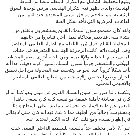
ويتبع التخطيط الشامل مع التكرار المنظم نمطاً من أنماط
الهندسة ،والذي يظهر فيه التكرار الهندسي مرتين لوحدة السوق
الرئيسية بينما تتلاحم مداخل المبنى المتعددة تحت اثنين من
القاعات المركزية التي تأخذ شكل القبة.
ولقد كان مصممو سوق السمك القديم يستشعرون بالقلق من
إنشاء مبنى قد يعتبر محاكاة لعمل آخر، فبادروا من جانبهم
بالمحاولة للقيام بعمل يُبرز التأقلم مع الطراز العالمي المعاصر.
وفي الوقت ذاته، كانت الزخرفة الهندسية المتفرقة في جنبات
المبنى تتسم بالحداثة والإقليمية. ومن ناحية أخرى، يعتبر المخطط
الهيكلي والمتضخم جزئياً لسوق السمك متميزاً كونه دقيقاً، عدا أنه
يأخذ شكلاً كروياً عند الحواف وتتجسد فيه المحاولة من أجل تعميق
الحوار، وصنع التجانس والإنسجام بين الطابع العالمي المعاصر
والإقليمي المحلّي.
وتكشف لنا صور من سوق السمك القديم عن مبنى يبدو كما أنه لو
كان في محادثة تأملية عميقة مع نفسه كأنه كان يسعى جاهداً
للتعبير عن طابع الإمارات الحديثة، بينما يبدو على السطح هادئاً،
ومسترسلاً وخالياً من الجَلبة. مما لا شك فيه أنه كان مبنى لا يغالي
في إظهار نفسه، ومع ذلك، كان لديه الكثير ليحدثنا عنه.
غير أنّ الأمر مختلف جداً بالنسبة للتصميم الداخلي للمبنى حيث
كان سوق السمك القديم يشكل مكاناً عاماً تتجلى فيه مظاهر