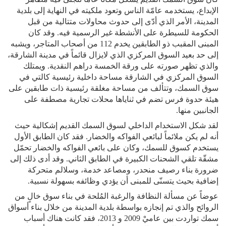
الإبداع، يستخدمه عامّة الناس وتعود ملكيته في النهاية إلى بلدية
المدينة، الأمر الذي أدّى إلى حدوث محاولات متتالية من قبل
الحكومة للسيطرة على الأنشطة غير الرسمية فيه. وقد كان
المبنى المقبب ذو الطابقين يخدم 112 من أصحاب المتاجر، ويشبه
إلى حد بعيد السوق المركزي الذي لايزال قائماً في مدينة الشارقة،
والذي تظهر صورته على ورقة الخمسة دراهم النقدية. ويمتلك
السوق المركزي في الشارقة مساحة داخلية رئيسية كالتي في
سوق السمك، وتتألف من مساحة مغلقة رئيسية ذات طابقين على
هيئة حدوة فرس تضم في ثناياها محلات تجارية مصطفة على
الجانبين منها.
لقد شكل الاستخدام الداخلي لسوق السمك القديم إشكالية حيث
أنه لم يكن ملائماً لبائعي الفواكه والخضار. فقد كان الطابق الأول
يستخدم كسوق للسمك، وكان على بائعي الفواكه والخضار تحمّل
مشقّة تلقي الشحنات الكبيرة في الطابق الثاني. وقد أدى ذلك إلى
ضرورة بناء رصيف منحدر، ومصاعد خدمة، وسلالم متحركة
إضافية بحيث يتسنّى للمبنى أن يؤدي وظائفه بسهولة نسبية.
عوضاً عن مسألة النظافة والرغبة المُلحة في بناء سوق خالٍ من
الروائح والذي تم إنجازه بواسطة بلدية المدينة من خلال بناء أسواق
سمك تواردت بين عاميْ 2009 و 2013، فقد كانت هناك أسباب