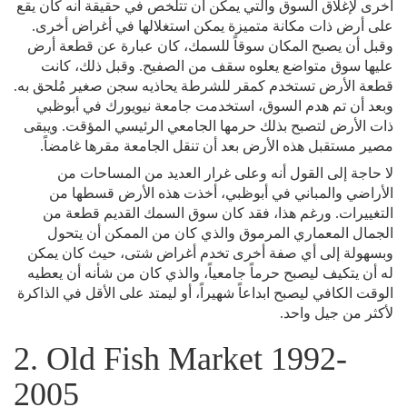
أخرى لإغلاق السوق والتي يمكن أن تتلخص في حقيقة أنه كان يقع
على أرض ذات مكانة متميزة يمكن استغلالها في أغراض أخرى.
وقبل أن يصبح المكان سوقاً للسمك، كان عبارة عن قطعة أرض
عليها سوق متواضع يعلوه سقف من الصفيح. وقبل ذلك، كانت
قطعة الأرض تستخدم كمقر للشرطة يحاذيه سجن صغير مُلحق به.
وبعد أن تم هدم السوق، استخدمت جامعة نيويورك في أبوظبي
ذات الأرض لتصبح بذلك حرمها الجامعي الرئيسي المؤقت. ويبقى
مصير مستقبل هذه الأرض بعد أن تنقل الجامعة مقرها غامضاً.
لا حاجة إلى القول أنه وعلى غرار العديد من المساحات من
الأراضي والمباني في أبوظبي، أخذت هذه الأرض قسطها من
التغييرات. ورغم هذا، فقد كان سوق السمك القديم قطعة من
الجمال المعماري المرموق والذي كان من الممكن أن يتحول
وبسهولة إلى أي صفة أخرى تخدم أغراض شتى، حيث كان يمكن
له أن يتكيف ليصبح حرماً جامعياً، والذي كان من شأنه أن يعطيه
الوقت الكافي ليصبح ابداعاً شهيراً، أو ليمتد على الأقل في الذاكرة
لأكثر من جيل واحد.
2. Old Fish Market 1992-
2005