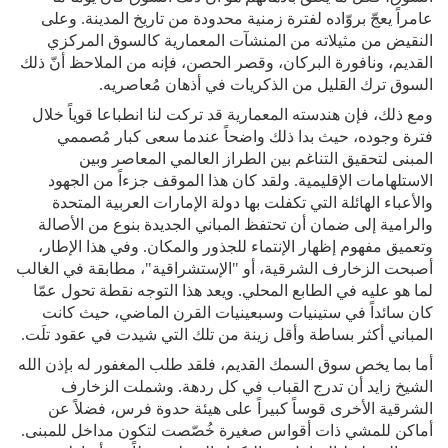
عامراً يعجّ بروّاده لفترة زمنية محدودة من تاريخ المدينة. وعلى
النقيض من مثيلاته من المنشآت المعمارية كالسوق المركزي
القديم، ونافورة البركان، وقصر الحصن، فإنه من الملاحظ أنّ ذلك
السوق ترك القليل من الذكريات في أذهان مُعاصريه.
ومع ذلك، فإن هندسته المعمارية قد تركت لنا انطباعا قوياً خلال
فترة وجوده، حيث بدا ذلك واضحاً عندما سعى كبار مُصممي
المبنى لتحقيق التناغم بين الطراز العالمي المعاصر وبين
الاستلهامات الإقليمية. ولقد كان هذا الموقف جزءاً من الجهود
والأعباء الهائلة التي تكفلت بها دولة الإمارات العربية المتحدة
والرامية إلى ضمان أن تحتفظ المباني الجديدة بنوع من الأصالة
وتعميق مفهوم إظهار الإنتماء للجذور والمكان. وفي هذا الإطار،
أصبحت الزخارف الشرقية، أو "الإستشراقية"، مطابقة في الغالب
لما هو عليه في الطابع المحلي. ويعد هذا التوجه نقطة تحول عمّا
كان سائداً في ستينيات وسبعينيات القرن الماضي، حيث كانت
المباني أكثر بساطة وأقل زينة من تلك التي شيدت في عقود تلَت.
أما بما يخص سوق السمك القديم، فلقد طلب المغفور له بإذن الله
الشيخ زايد أن تدرج القباب في كل ردهة. وشملت الزخارف
الشرقية الأخرى قوساً كبيراً على هيئة حدوة فرس، فضلاً عن
أماكن للمشي ذات أقواس صغيرة خُصّصت لتكون مداخل للمبنى.