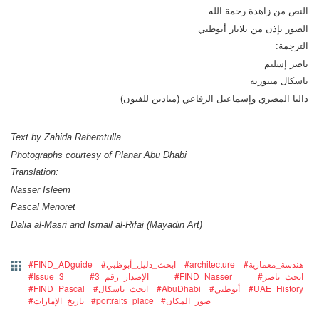
النص من زاهدة رحمة الله
الصور بإذن من بلانار أبوظبي
الترجمة:
ناصر إسليم
باسكال مينوريه
داليا المصري وإسماعيل الرفاعي (ميادين للفنون)
Text by Zahida Rahemtulla
Photographs courtesy of Planar Abu Dhabi
Translation:
Nasser Isleem
Pascal Menoret
Dalia al-Masri and Ismail al-Rifai (Mayadin Art)
#هندسة_معمارية
#architecture
#ابحث_دليل_أبوظبي
#FIND_ADguide
#ابحث_ناصر
#FIND_Nasser
#3_الإصدار_رقم
#Issue_3
#UAE_History
#أبوظبي
#AbuDhabi
#ابحث_باسكال
#FIND_Pascal
#صور_المكان
#portraits_place
#تاريخ_الإمارات